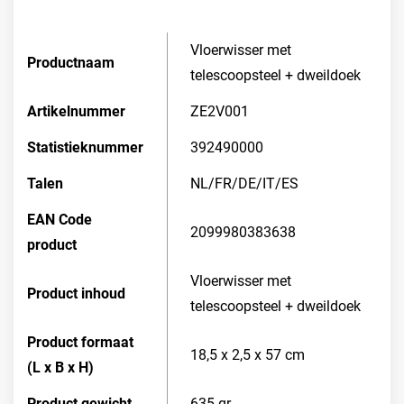
Vloerwisser met
Productnaam
telescoopsteel + dweildoek
Artikelnummer
ZE2V001
Statistieknummer
392490000
Talen
NL/FR/DE/IT/ES
EAN Code
2099980383638
product
Vloerwisser met
Product inhoud
telescoopsteel + dweildoek
Product formaat
18,5 x 2,5 x 57 cm
(L x B x H)
Product gewicht
635 gr