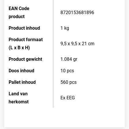
EAN Code
8720153681896
product
Product inhoud
1 kg
Product formaat
9,5 x 9,5 x 21 cm
(L x B x H)
Product gewicht
1.084 gr
Doos inhoud
10 pcs
Pallet inhoud
560 pcs
Land van
Ex EEG
herkomst